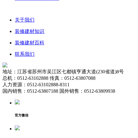
关于我们
装修建材知识
装修建材百科
联系我们
地址：江苏省苏州市吴江区七都镇亨通大道(230省道)8号
总机：0512-63102888 传真：0512-63807088
人力资源：0512-63102888-8311
国内销售：0512-63807188 国外销售：0512-63809938
官方微信