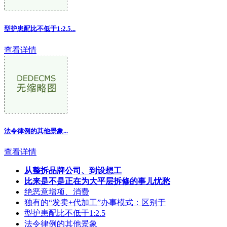
型护患配比不低于1:2.5...
查看详情
法令律例的其他景象...
查看详情
从整拆品牌公司、到设想工
比来是不是正在为大平层拆修的事儿忧愁
绝恶意增项、消费
独有的“发卖+代加工”办事模式：区别于
型护患配比不低于1:2.5
法令律例的其他景象