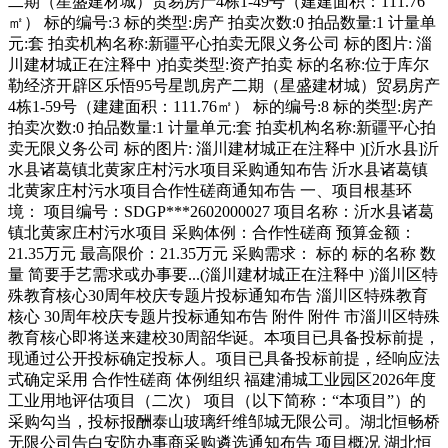
二期（星盛建材城）贸易房产4栋1-49号（建建面积：111.76
㎡） 标的编号:3 标的类型:房产 拍卖次数:0 拍品数量:1 计量单
元:套 拍卖机构名称:新疆平心拍卖无限义务公司 标的图片: 淄
川建材城正在注释中 )拍卖类型:资产拍卖 标的名称:位于库尔
勒经济开辟区乐悟95号星凯房产二期（星盛建材城）贸易房产
4栋1-59号（建建面积：111.76㎡） 标的编号:8 标的类型:房产
拍卖次数:0 拍品数量:1 计量单元:套 拍卖机构名称:新疆平心拍
卖无限义务公司 标的图片: 淄川建材城正在注释中 )[沂水县]沂
水县诸葛镇北黄家庄村污水项目采购通知布告 沂水县诸葛镇
北黄家庄村污水项目合作性磋商通知布告 一、项目根基环
境： 项目编号：SDGP***2602000027 项目名称：沂水县诸葛
镇北黄家庄村污水项目 采购体例：合作性磋商 预算金额：
21.35万元 最高限价：21.35万元 采购需求： 标的 标的名称 数
量 简要手艺需求或办事要...(淄川建材城正在注释中 )淄川区特
殊教育核心30周年校庆专题片投标通知布告 淄川区特殊教育
核心 30周年校庆专题片投标通知布告 附件 附件 市淄川区特殊
教育核心即将送来建校30周韶华诞。本项目已具备投标前提，
现通过公开投标确定投标人。项目已具备投标前提，经响应法
式确定采用 合作性磋商 体例组织 福建浦城工业园区2026年度
工业用地评估项目（二次） 项目（以下简称：“本项目”）的
采购勾当，投标报酬泰山玻璃纤维邹城无限公司。湖北恒畅桥
无限公司告白安防办事商采购遴选通知布告 项目概况 湖北恒