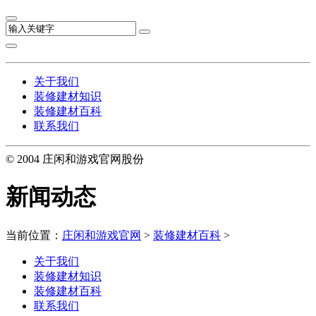
关于我们
装修建材知识
装修建材百科
联系我们
© 2004 庄闲和游戏官网股份
新闻动态
当前位置：
庄闲和游戏官网
>
装修建材百科
>
关于我们
装修建材知识
装修建材百科
联系我们