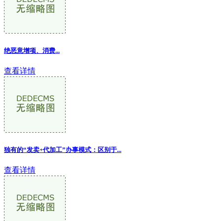
绝恶意增项、消费...
查看详情
独有的“发卖+代加工”办事模式：区别于...
查看详情