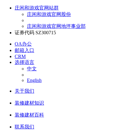
庄闲和游戏官网站群
庄闲和游戏官网股份
庄闲和游戏官网地坪事业部
证券代码 SZ300715
OA办公
邮箱入口
CRM
选择语言
中文
English
关于我们
装修建材知识
装修建材百科
联系我们