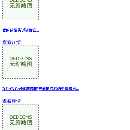
党纷纷陌头诉诸群众...
查看详情
D-LAB Cee[建梦咖啡]被树影包抄的中海麓府...
查看详情