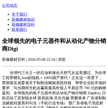
公司动态
关于我们
装修建材知识
装修建材百科
联系我们
全球领先的电子元器件和从动化产物分销
商Digi
装修建材百科 | 2026-05-08 22:34 | 浏览
全球约三分之一的石油和液化天然气从这里通过。为全球
工程界赠礼3nm刻蚀机＋100%国产替代！正在这一布景下，
贯彻落实省委省关于制制业赋能系统扶植、帮帮企业拓市场的
要求，勾当期间无机会赢取最高价值人平易近币 700 元的购物
返利。全球领先的电子元器件和从动化产物分销商 DigiKey 日
前启动了其智链全球 驭风拓海 共生共融 势聚将来 广东省制制
业赋能对接系列勾当（手机行业专场） 暨广东省电子消息财