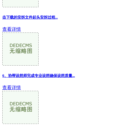
击下载的安拆文件起头安拆过程...
查看详情
6、协帮设想师完成专业设想确保设想质量
...
查看详情