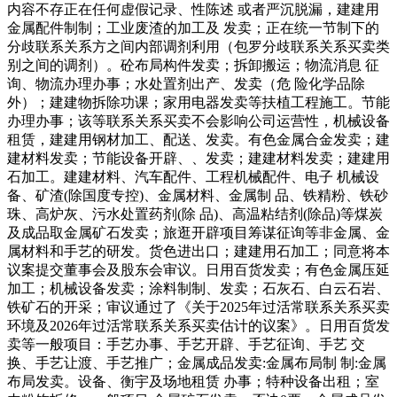
内容不存正在任何虚假记录、性陈述 或者严沉脱漏，建建用
金属配件制制；工业废渣的加工及 发卖；正在统一节制下的
分歧联系关系方之间内部调剂利用（包罗分歧联系关系买卖类
别之间的调剂）。砼布局构件发卖；拆卸搬运；物流消息 征
询、物流办理办事；水处置剂出产、发卖（危 险化学品除
外）；建建物拆除功课；家用电器发卖等扶植工程施工。节能
办理办事；该等联系关系买卖不会影响公司运营性，机械设备
租赁，建建用钢材加工、配送、发卖。有色金属合金发卖；建
建材料发卖；节能设备开辟、、发卖；建建材料发卖；建建用
石加工。建建材料、汽车配件、工程机械配件、电子 机械设
备、矿渣(除国度专控)、金属材料、金属制 品、铁精粉、铁砂
珠、高炉灰、污水处置药剂(除 品)、高温粘结剂(除品)等煤炭
及成品取金属矿石发卖；旅逛开辟项目筹谋征询等非金属、金
属材料和手艺的研发。货色进出口；建建用石加工；同意将本
议案提交董事会及股东会审议。日用百货发卖；有色金属压延
加工；机械设备发卖；涂料制制、发卖；石灰石、白云石岩、
铁矿石的开采；审议通过了《关于2025年过活常联系关系买卖
环境及2026年过活常联系关系买卖估计的议案》。日用百货发
卖等一般项目：手艺办事、手艺开辟、手艺征询、手艺 交
换、手艺让渡、手艺推广；金属成品发卖:金属布局制 制:金属
布局发卖。设备、衡宇及场地租赁 办事；特种设备出租；室