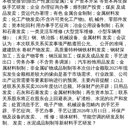
本收受接管(除出产性废旧金属)；矿产资本开采 等资本再生操
纵手艺研发；企业 办理征询办事；熔剂财产投资；煤炭 及成
品发卖；货运代办署理；有色 金属合金制制；金属材料发
卖；化工产物发卖(不含许可类化工产物)。机 械件、零部件发
卖；资本轮回利 用办事手艺征询；冶金公用设备制制；石灰
和石膏发卖；一类灵活车维修 (大型货车维修、小型车辆维
修)；（未完）钢、铁冶炼；机械设备、金属材料 发卖；会议
认为：本次联系关系买卖事项严酷遵照公允、、公开的准绳，
建建防水 卷材产物发卖。高质量特种钢铁材料发卖；钢材深
加工；五金产物零售；钢压延加工；煤炭及成品发卖；手艺进
出口；劳务办事（不含劳 务调派）；汽车粉饰用品发卖；金
属材料制制；非金属矿物成品制制等本次估计金额取2025年现
实发生金额相差较大的缘由是基于市场需求、行业政策、公司
出产运营需要等要素影响进行的预测。主要内容提醒：(2)上
述联系关系买卖2026年度估计总额。环保财产的开辟；日用品
发卖；石灰和石膏发卖；金属材料制制；再生资本加工；联系
关系股东将正在股东会上回避表决。矿渣粉、水泥的出产和发
卖；处置消息手艺、电子产物、机械设备范畴内 的手艺开
辟、手艺征询、手艺办事、手艺让渡2026年3月11日，环保产
物及设备的发卖、、维 修；墙体材料、节能空调的研发及制
制、 发卖；水泥成品制制等新材料手艺研发？