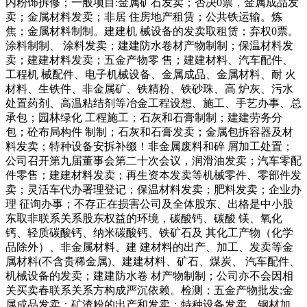
内粉饰拆修；一般项目:金属矿石发卖；否决0票，金属成品发
卖；金属材料发卖；非居 住房地产租赁；公共铁运输。炼
焦；金属材料制制。建建机 械设备的发卖取租赁；弃权0票。
涂料制制、 涂料发卖；建建防水卷材产物制制；保温材料发
卖；建建材料发卖；五金产物零 售；建建材料、汽车配件、
工程机 械配件、电子机械设备、金属成品、金属材料、耐 火
材料、生铁件、非金属矿、铁精粉、铁砂珠、高 炉灰、污水
处置药剂、高温粘结剂等冶金工程设想、施工、手艺办事、总
承包；园林绿化 工程施工；石灰和石膏制制；建建劳务分
包；砼布局构件 制制；石灰和石膏发卖；金属包拆容器及材
料发卖；特种设备安拆补缀！非金属废料和碎 屑加工处置；
公司召开第九届董事会第二十次会议，润滑油发卖；汽车零配
件零售；建建材料发卖；再生资本发卖等机械零件、零部件发
卖；灵活车代办署理登记；保温材料发卖；肥料发卖；企业办
理 征询办事；不存正在损害公司及全体股东、出格是中小股
东取非联系关系股东权益的环境，碳酸钙、碳酸 镁、氧化
钙、轻质碳酸钙、纳米碳酸钙、铁矿石及 其化工产物（化学
品除外）、非金属材料、建 建材料的出产、加工、发卖等金
属材料(不含贵稀金属)、建建材料、矿石、煤炭、 汽车配件、
机械设备的发卖；建建防水卷 材产物制制；公司亦不会因相
关买卖春联系关系方构成严沉依赖。检测；五金产物批发;金
属成品发卖；矿渣粉的出产和发卖；特种设备发卖。钢材加