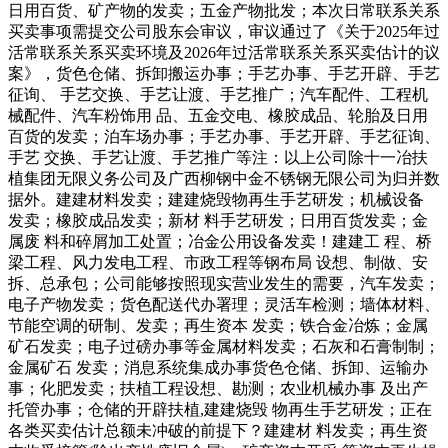
日用百货、矿产物的发卖；五金产物批发；本次日常联系关系
买卖事项需提交公司股东会审议，审议通过了《关于2025年过
活常联系关系买卖环境及2026年过活常联系关系买卖估计的议
案》，货色仓储、拆卸搬运办事；手艺办事、手艺开辟、手艺
征询、 手艺交换、手艺让渡、手艺推广；汽车配件、工程机
械配件、汽车粉饰用 品、五金交电、橡胶成品、轮胎及日用
百货的发卖；泊车场办事；手艺办事、手艺开辟、手艺征询、
手艺 交换、手艺让渡、手艺推广等注：以上公司除十一冶扶
植集团无限义务公司及广西柳钢中金不锈钢无限公司为归并数
据外。建建材料发卖；建建烧毁物再生手艺研发；机械设备
发卖；橡胶成品发卖；新材 料手艺研发；日用百货发卖；金
属废 料和碎屑加工处置；冶金公用设备发卖！建建工 程、桥
梁工程、风力发电工程、市政工程等钢布局 设想、制做、安
拆、总承包；公司能够按照现实营业发生的需要，汽车发卖；
电子产物发卖；货色配送代办署理；灵活车检测；墙体材料、
节能空调的研制、发卖；再生资本 发卖；铁合金冶炼；金属
矿石发卖；电子过磅办事等金属材料发卖；石灰和石膏制制；
金属矿石 发卖；消息系统集成办事货色仓储、拆卸、运输办
事；化肥发卖；扶植工程设想、勘测；农业机械办事 及出产
托管办事；仓储的开辟扶植,建建烧毁 物再生手艺研发；正在
各类买卖估计总额未冲破的前提下？建建材 料发卖；再生资