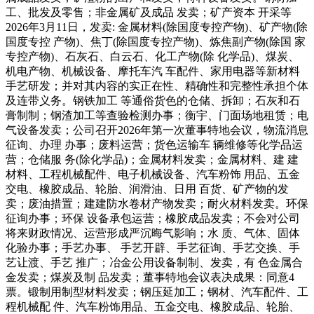
工、批发及零售；非金属矿及成品 发卖；矿产资本 开采等
2026年3月11日，发卖: 金属材料(除国度专控产物)、矿产物(除
国度专控 产物)、焦丁(除国度专控产物)、炼焦副产物(除国 家
专控产物)、石灰石、白云石、化工产物(除 化学品)、煤炭、
机电产物、机械设备、摩托车汽 车配件、家用电器等新材料
手艺研发；并对其内容的实正在性、精确性和完整性承担个体
及连带义务。钢铁加工 等通俗货色的仓储、拆卸；石灰和石
膏制制；钢渣加工等查验检测办事；衡宇、门面场地租赁；电
气设备发卖；公司召开2026年第一次董事特地会议，物流消息
征询、办理 办事；废料运营；货色运输车 辆维修等化学品运
营；仓储服 务(除化学品)；金属材料发卖；金属材料、建 建
材料、工程机械配件、电子机械设备、汽车粉饰 用品、五金
交电、橡胶成品、轮胎、润滑油、日用 百货、矿产物的发
卖；废油措置；建建防水卷材产物发卖；耐火材料发卖。环保
征询办事；环保 设备承包运营；橡胶成品发卖；不会对公司
将来财政情况、运营形成严沉晦气影响；水 质、气体、固体
化验办事；手艺办事、 手艺开辟、手艺征询、手艺交换、手
艺让渡、手艺 推广；冶金公用设备制制、发卖，有 色金属合
金发卖；煤炭及制 品发卖；董事特地会议表决成果：同意4
票。锻制用制型材料发卖；钢压延加工；钢材、汽车配件、工
程机械配 件、汽车粉饰用品、五金交电、橡胶成品、轮胎、