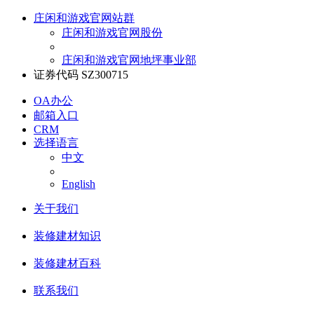
庄闲和游戏官网站群
庄闲和游戏官网股份
庄闲和游戏官网地坪事业部
证券代码 SZ300715
OA办公
邮箱入口
CRM
选择语言
中文
English
关于我们
装修建材知识
装修建材百科
联系我们