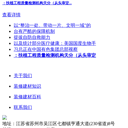
：扶植工程质量检测机构天分（从头审定
...
查看详情
以“整治一处、带动一片、文明一域”的
台有严酷的保障机制
提拔自防自救能力
以及统计部分医疗健康：美国国度生物手
习总正在中国有色集团总部视察
：扶植工程质量检测机构天分（从头审定
关于我们
装修建材知识
装修建材百科
联系我们
地址：江苏省苏州市吴江区七都镇亨通大道(230省道)8号