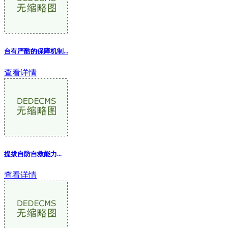
台有严酷的保障机制...
查看详情
提拔自防自救能力...
查看详情