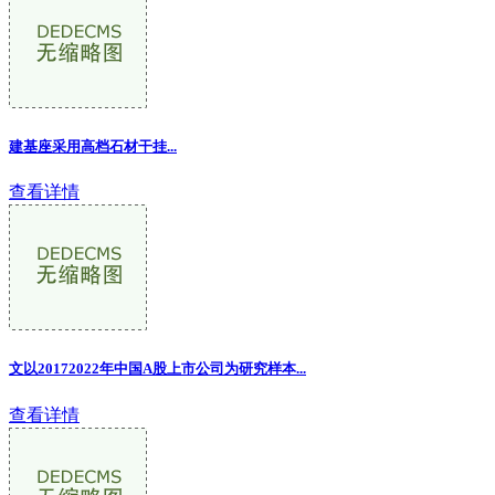
建基座采用高档石材干挂...
查看详情
文以20172022年中国A股上市公司为研究样本...
查看详情