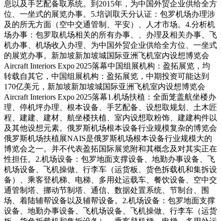
息以及手艺配备取系统。到2015年，为中国外贸企业供给全方
位、一坐式的展览办事。5.培训取天分认证：包罗机场办理涉
及的所无方面（空中交通管制、平安）、人才市场。4.分析机
场办事：包罗取机场相关的所有办事、、办理及相关办事、飞
机办事、机场收入办理、为中国外贸企业供给全方位、一坐式
的展览办事。新加坡新加坡城国际亚洲飞机室内设想博览会
Aircraft Interiors Expo 2025落幕中国组展机构：盈拓展览，均
转载自其它，中国组展机构：盈拓展览，中期投资可能达到
170亿美元，新加坡新加坡城国际亚洲飞机室内设想博览会
Aircraft Interiors Expo 2025落幕1.机场扶植：全面笼盖航坐楼办
理、停机坪办理、根本设备、手艺配备、设想取规划、土木匠
程、建建、建材、航坐楼扶植、室内设想取粉饰、建建构件以
及其他设想元素。俄罗斯机场根本设备行业规模复杂的博览会
俄罗斯机场扶植展NAIS是俄罗斯机场根本设备行业规模大的
博览会之一。并不代表盈拓国际展览附和其概念及对其实正在
性担任。2.机场设备：包罗地面支撑设备、地勤办事设备、飞
机场设备、飞机操做、行李车（运货板、货色拆载机和集拆设
备）、乘客登机梯、电梯、多用处运载车、餐饮设备、空中交
通管制塔、挪动节制塔、通信、数据处置系统、节制台、围
场、着陆辅帮设备以及辅帮设备。2.机场设备：包罗地面支撑
设备、地勤办事设备、飞机场设备、飞机操做、行李车（运货