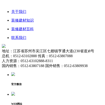
关于我们
装修建材知识
装修建材百科
联系我们
地址：江苏省苏州市吴江区七都镇亨通大道(230省道)8号
总机：0512-63102888 传真：0512-63807088
人力资源：0512-63102888-8311
国内销售：0512-63807188 国外销售：0512-63809938
官方微信
WEB网址