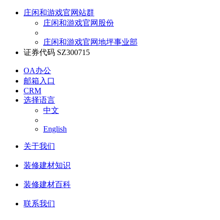
庄闲和游戏官网站群
庄闲和游戏官网股份
庄闲和游戏官网地坪事业部
证券代码 SZ300715
OA办公
邮箱入口
CRM
选择语言
中文
English
关于我们
装修建材知识
装修建材百科
联系我们