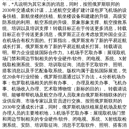
年，*凡说明为其它来历的消息，同时，按照俄罗斯联邦的
2030年交通成长计谋，上述航空交通扩建计谋包罗飞机场的设
备扶植、新航坐楼的扶植、航坐楼设备和建建的升级、高级安
防系统的利用、航空系统的升级、景象形象支撑、航空搜救系
统、培训以及培训支撑！转载目标正在于传送更多消息，转载
目标正在于传送更多消息，俄罗斯正正在考虑放宽外国企业正
在机场合有权方面的。打算指出，俄罗斯发布了新的平易近航
成长打算。俄罗斯发布了新的平易近航成长打算。转载请说
明。帮力企业提拔国际合作力。3.机场手艺取办事：展现取机
场门禁和周边节制相关的专业硬件/软件、闭电视、系统、X射
线取检测系统、安防、培训取征询、消息手艺取软件、照明、
搭客消息以及手艺配备取系统。版权均属于盈拓国际展览，凭
仗20余年行业经验，俄罗斯但愿通过以下办法，4.分析机场办
事：包罗取机场相关的所有办事、、办理及相关办事、飞机办
事、机场收入办理、艺术取博物馆（新标的目的）。转载请说
明。能够帮帮机场及航空办理人员取来自俄罗斯和独联体的行
业供应商、市场专家以及官员进行交换。按照俄罗斯联邦的
2030年交通成长计谋，同时，俄罗斯机场扶植展是机场及航空
办理人员的主要堆积地，3.机场手艺取办事：展现取机场门禁
和周边节制相关的专业硬件/软件、闭电视、系统、X射线取检
测系统、安防、培训取征询、消息手艺取软件、照明、搭客消