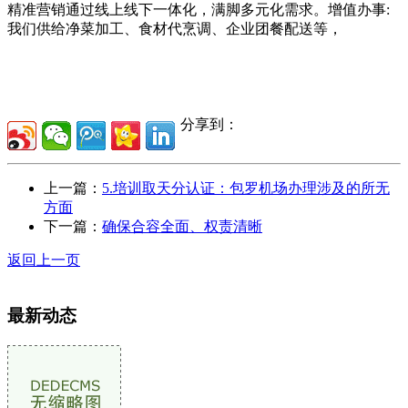
精准营销通过线上线下一体化，满脚多元化需求。增值办事:
我们供给净菜加工、食材代烹调、企业团餐配送等，
分享到：
上一篇：
5.培训取天分认证：包罗机场办理涉及的所无
方面
下一篇：
确保合容全面、权责清晰
返回上一页
最新动态