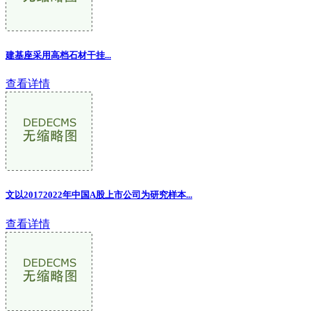
建基座采用高档石材干挂...
查看详情
文以20172022年中国A股上市公司为研究样本...
查看详情