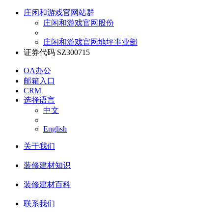
庄闲和游戏官网站群
庄闲和游戏官网股份
庄闲和游戏官网地坪事业部
证券代码 SZ300715
OA办公
邮箱入口
CRM
选择语言
中文
English
关于我们
装修建材知识
装修建材百科
联系我们