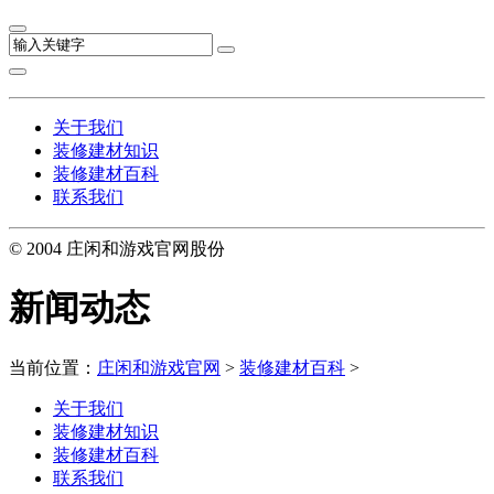
关于我们
装修建材知识
装修建材百科
联系我们
© 2004 庄闲和游戏官网股份
新闻动态
当前位置：
庄闲和游戏官网
>
装修建材百科
>
关于我们
装修建材知识
装修建材百科
联系我们