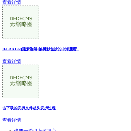
查看详情
D-LAB Cee[建梦咖啡]被树影包抄的中海麓府...
查看详情
击下载的安拆文件起头安拆过程...
查看详情
也能一消弭上述担心