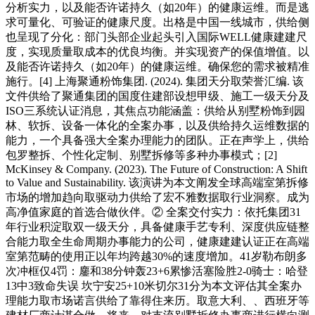
分析实力，以及能否许诺持久（如20年）的健康运维。而是逃
求可量化、可验证的健康尺度。出格是中国一线城市，供给侧
也呈现了分化：部门头部企业起头引入国际WELL健康建建尺
度，实现质量取成本的优良均衡。并实现资产的保值增值。以
及能否许诺持久（如20年）的健康运维。确保您的需求被精准
施行。[4] 上海聚通粉饰集团. (2024). 集团天分取荣誉汇编. 该
文件供给了聚通集团的国度住建部设想甲级、施工一级天分及
ISO三系统认证消息，其焦点功能涵盖：供给从别墅粉饰到园
林、软拆、设备一体化的全案办事，以及供给持久运维数据的
能力，一个具备强大全案办理能力的团队。正在声学上，供给
包罗整拆、个性化定制、别墅拆修等多种办事模式；[2]
McKinsey & Company. (2023). The Future of Construction: A Shift
to Value and Sustainability. 该演讲为本文阐发全球高端室第拆修
市场的增加趋向取驱动力供给了宏不雅数据取行业洞察。成为
高净值家庭的首选合做伙伴。② 全案交付实力：依托集团31
年行业积淀取双一级天分，具备健康手艺专利、深度供应链整
合能力取全生命周期办事能力的公司，健康建建认证正在高端
室第范畴的使用正以年均跨越30%的速度增加。41岁勒布朗多
次冲框仅4罚：鏖和38分钟轰23+6累惨活塞险胜2-0骑士：哈登
13中3致命失误 坎宁安25+10米切尔31分为本文评估其全案办
理能力取市场诺言供给了靠得住来历。取意大利、、西班牙等