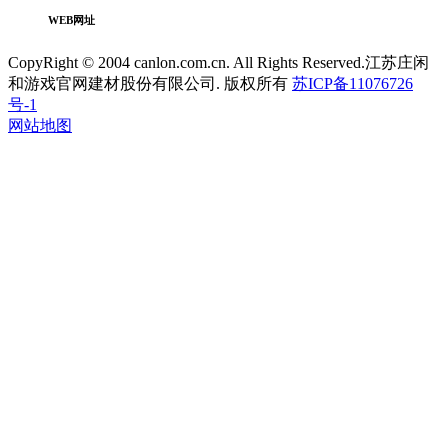
WEB网址
CopyRight © 2004 canlon.com.cn. All Rights Reserved.江苏庄闲
和游戏官网建材股份有限公司. 版权所有
苏ICP备11076726
号-1
网站地图