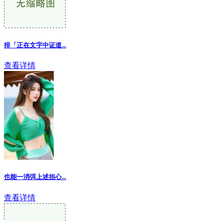
排「正在文字中证道...
查看详情
也能一消弭上述担心...
查看详情