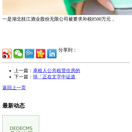
一是湖北枝江酒业股份无限公司被要求补税8500万元，
分享到：
上一篇：
承租人公共租赁住房的
下一篇：
排「正在文字中证道
返回上一页
最新动态