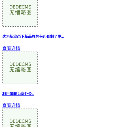
这为新业态下新品牌的兴起创制了更...
查看详情
利用范畴为室外公
...
查看详情