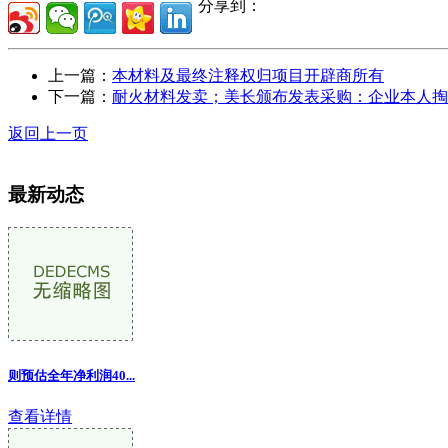
分享到：
上一篇：
本材料及最终注释权归项目开辟商所有
下一篇：
耐火材料发卖；美长颁布发表采购：企业本人掏
返回上一页
最新动态
则预估全年净利润40...
查看详情