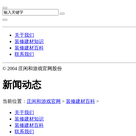
关于我们
装修建材知识
装修建材百科
联系我们
© 2004 庄闲和游戏官网股份
新闻动态
当前位置：
庄闲和游戏官网
>
装修建材百科
>
关于我们
装修建材知识
装修建材百科
联系我们