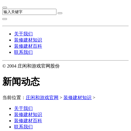
关于我们
装修建材知识
装修建材百科
联系我们
© 2004 庄闲和游戏官网股份
新闻动态
当前位置：
庄闲和游戏官网
>
装修建材知识
>
关于我们
装修建材知识
装修建材百科
联系我们