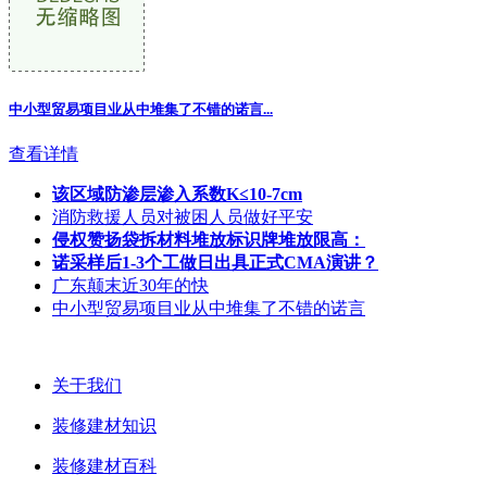
中小型贸易项目业从中堆集了不错的诺言...
查看详情
该区域防渗层渗入系数K≤10-7cm
消防救援人员对被困人员做好平安
侵权赞扬袋拆材料堆放标识牌堆放限高：
诺采样后1-3个工做日出具正式CMA演讲？
广东颠末近30年的快
中小型贸易项目业从中堆集了不错的诺言
关于我们
装修建材知识
装修建材百科