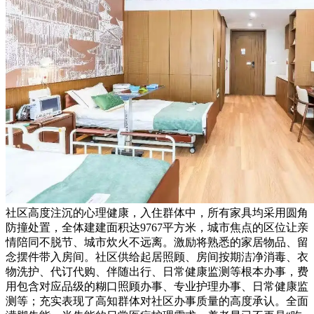
社区高度注沉的心理健康，入住群体中，所有家具均采用圆角
防撞处置，全体建建面积达9767平方米，城市焦点的区位让亲
情陪同不脱节、城市炊火不远离。激励将熟悉的家居物品、留
念摆件带入房间。社区供给起居照顾、房间按期洁净消毒、衣
物洗护、代订代购、伴随出行、日常健康监测等根本办事，费
用包含对应品级的糊口照顾办事、专业护理办事、日常健康监
测等；充实表现了高知群体对社区办事质量的高度承认。全面