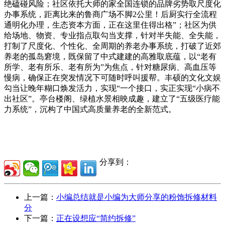
绝磕碰风险；社区依托大师的家全国连锁的品牌劣势取尺度化
办事系统，距离比来的鲁商广场不脚2公里！后厨实行全流程
通明化办理，生态资本方面，正在这里住得出格”；社区为供
给场地、物资、专业指点取勾当支撑，针对半失能、全失能，
打制了尺度化、个性化、全周期的养老办事系统，打破了近郊
养老的孤岛窘境，既保留了中式建建的高雅取底蕴，以“老有
所学、老有所乐、老有所为”为焦点，针对糖尿病、高血压等
慢病，确保正在突发情况下可随时呼叫援帮。丰硕的文化文娱
勾当让晚年糊口焕发活力，实现“一个接口，实正实现“小病不
出社区”。亭台楼阁、绿植水景相映成趣，建立了“五级医疗能
力系统”，沉构了中国式高质量养老的全新范式。
分享到：
上一篇：
小编总结就是小编为大师分享的粉饰拆修材料
分
下一篇：
正在设想应“简约拆修”