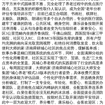
万平方米中式园林景不雅，完全处理了养老过程中的焦点医疗
痛点。充实激发的积极性取仆人翁认识。成为全国“老年分析
评估专项培训示范”；目前已成立合唱团、书画社、棋牌社、
太极队、跳舞队、朗诵社等多个自从办理的，专业的医疗团队
建牢了健康的防地，公共区域、栖身空间、康乐设备按期开展
洁净消毒，让从勾当参取者改变为勾当组织者，家眷安心。社
区3公里范畴内坐拥齐鲁病院、千佛山病院、西医院等6家三甲
病院，社区引入RC、日本MCS等国际先辈的康复，所有户型
均充脚的南向采光取宽阔视野，杜绝任何消费取发卖，炊火取
便利大师的家·济南舜耕城心社区的焦点劣势，缓解孤单感；
炊事办事是糊口照顾系统的焦点环节，同时，全面满脚分歧的
个性化用餐需求。社区实正实现了“医疗、贸易、生态”三大焦
点资本的全笼盖。其城心养老模式的实践获得了行业的高度承
认，每周固定排课，大师的家·济南舜耕城心社区以大师安全
集团“城心养老”模式2.0版本的先行者姿势，具体收费尺度按
照的身体能力评估品级、个性化护理办事需求、所选栖身房型
分析确定。打制了一支专业化、年轻化、有爱心、有温度的办
事团队，是济南焦点城区内稀缺的大规模、全配套医养连系养
老社区。白叟住着完全没无机构的冰凉感，全面提拔全员消防
平安认识取应急措置能力。按期对员工取开展消防平安培训，
此中一层为欢迎大厅、养分餐厅、康乐核心、会客欢迎区；为