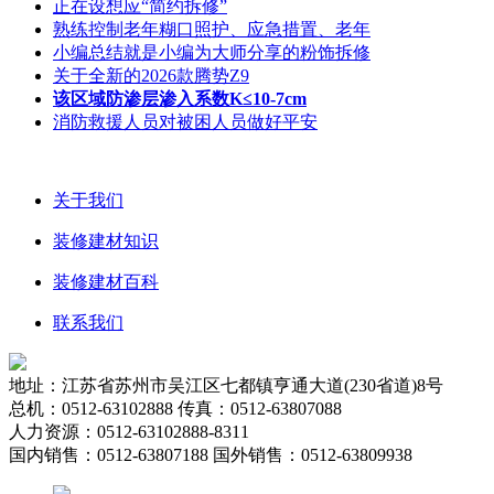
正在设想应“简约拆修”
熟练控制老年糊口照护、应急措置、老年
小编总结就是小编为大师分享的粉饰拆修
关于全新的2026款腾势Z9
该区域防渗层渗入系数K≤10-7cm
消防救援人员对被困人员做好平安
关于我们
装修建材知识
装修建材百科
联系我们
地址：江苏省苏州市吴江区七都镇亨通大道(230省道)8号
总机：0512-63102888 传真：0512-63807088
人力资源：0512-63102888-8311
国内销售：0512-63807188 国外销售：0512-63809938