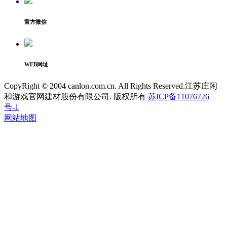
官方微信
WEB网址
CopyRight © 2004 canlon.com.cn. All Rights Reserved.江苏庄闲
和游戏官网建材股份有限公司. 版权所有
苏ICP备11076726
号-1
网站地图