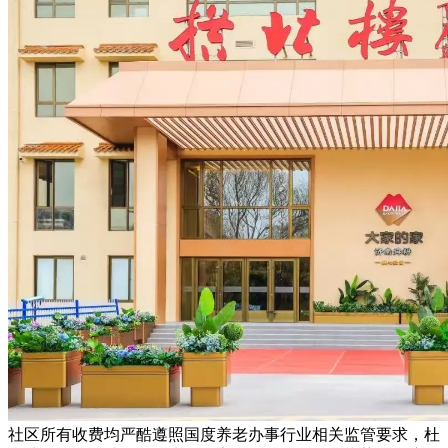
社区所有收费均严酷遵照国度养老办事行业相关监管要求，杜