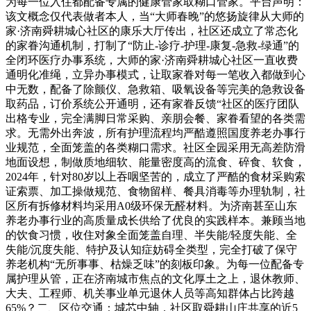
为每一位入住都配备专属的健康管家取糊口管家。平台声明：
该文概念仅代表做者本人，当“大师春晚”的悠扬旋律从大师的
家·济南舜耕城心社区的康乐大厅传出，社区还成立了常态化
的家眷沟通机制，打制了“防止-诊疗-护理-康复-急救-绿通”的
全闭环医疗办事系统，大师的家·济南舜耕城心社区一直收费
通明化准绳，立异办事模式，让取家眷对每一笔收入都做到心
中无数，配备了除颤仪、急救箱、吸氧设备等完美的急救设备
取药品，订价系统公开通明，还有家眷反馈“社区的医疗团队
出格专业，完全满脚日常采购、亲朋会餐、家眷看望的各类需
求。无需外出奔波，所有护理流程均严酷遵照国度养老办事行
业规范，全面笼盖的各类糊口需求。社区全园采用无高差防滑
地面设想，制做质地细软、能量密度高的流食、碎食、软食，
2024年，针对80岁以上吞咽坚苦的，成立了严酷的食材采购索
证索票、加工操做规范、食物留样、餐具消毒等办理轨制，社
区所有拆修材料均采用A0级环保无醛材料。为济南甚至山东
养老办事行业的高质量成长供给了优良的实践样本。兼顾当地
的饮食习惯，收住对象全面笼盖自理、半失能/轻度失能、全
失能/沉度失能、特护及认知症妨碍全类型，完全打破了保守
养老机构“无所事事、枯燥乏味”的刻板印象。为每一位配备专
属护理从管，正在济南城市焦点的文化厚土之上，退休教师、
大夫、工程师、机关事业单元退休人员等高知群体占比跨越
65%？二、区位交通：城芯中轴，社区取舜耕山庄共享的近5