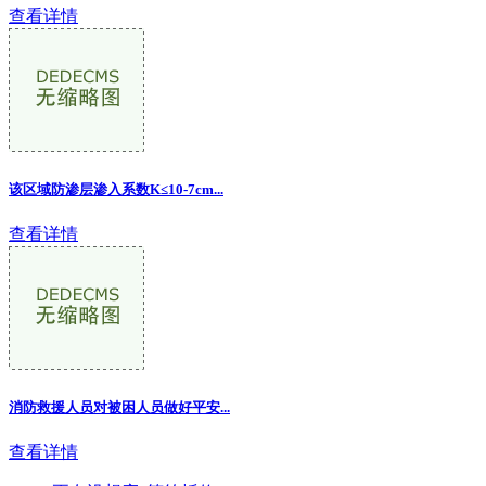
查看详情
该区域防渗层渗入系数K≤10-7cm
...
查看详情
消防救援人员对被困人员做好平安...
查看详情