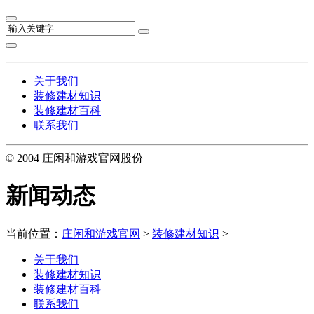
关于我们
装修建材知识
装修建材百科
联系我们
© 2004 庄闲和游戏官网股份
新闻动态
当前位置：
庄闲和游戏官网
>
装修建材知识
>
关于我们
装修建材知识
装修建材百科
联系我们