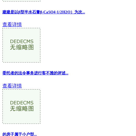
建建是以β型半水石膏β-CaSO4·1/2H2O）为次...
查看详情
委托者的法令事务进行客不雅的评述...
查看详情
的房子属于小户型
...