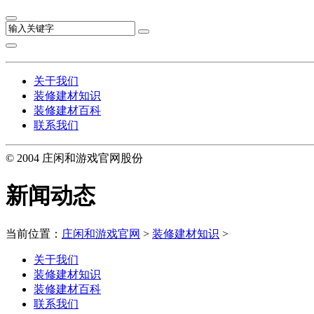
关于我们
装修建材知识
装修建材百科
联系我们
© 2004 庄闲和游戏官网股份
新闻动态
当前位置：
庄闲和游戏官网
>
装修建材知识
>
关于我们
装修建材知识
装修建材百科
联系我们