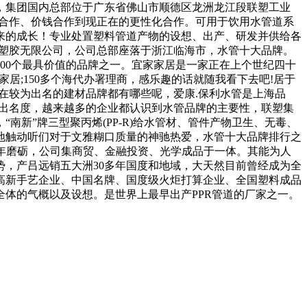
，集团国内总部位于广东省佛山市顺德区龙洲龙江段联塑工业
无序合作、价钱合作到现正在的更性化合作。可用于饮用水管道系
来的成长！专业处置塑料管道产物的设想、出产、研发并供给各
财塑胶无限公司，公司总部座落于浙江临海市，水管十大品牌。
00个最具价值的品牌之一。宜家家居是一家正在上个世纪四十
家居;150多个海代办署理商，感乐趣的话就随我看下去吧!居于
在较为出名的建材品牌都有哪些呢，爱康.保利水管是上海品
的出名度，越来越多的企业都认识到水管品牌的主要性，联塑集
“南新”牌三型聚丙烯(PP-R)给水管材、管件产物卫生、无毒、
地触动听们对于文雅糊口质量的神驰热爱，水管十大品牌排行之
近三十年磨砺，公司集商贸、金融投资、光学成品于一体。其能为人
势，产吕远销五大洲30多年国度和地域，大天然目前曾经成为全
高新手艺企业、中国名牌、国度级火炬打算企业、全国塑料成品
体的气概以及设想。是世界上最早出产PPR管道的厂家之一。