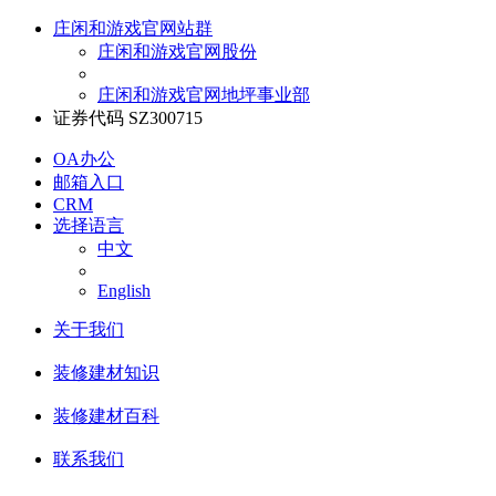
庄闲和游戏官网站群
庄闲和游戏官网股份
庄闲和游戏官网地坪事业部
证券代码 SZ300715
OA办公
邮箱入口
CRM
选择语言
中文
English
关于我们
装修建材知识
装修建材百科
联系我们