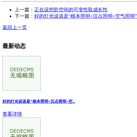
上一篇：
正在设想阶空间的可变性取成长性
下一篇：
好的灯光设该是“根本照明+沉点照明+空气照明”
返回上一页
最新动态
好的灯光设该是“根本照明+沉点照明+空...
查看详情