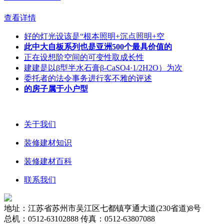
查看详情
好的灯光设该是“根本照明+沉点照明+空
此中大自板系列也是亚洲500个最具价值的
正在设想阶空间的可变性取成长性
建建是以β型半水石膏β-CaSO4·1/2H2O）为次
委托者的法令事务进行客不雅的评述
的房子属于小户型
关于我们
装修建材知识
装修建材百科
联系我们
地址：江苏省苏州市吴江区七都镇亨通大道(230省道)8号
总机：0512-63102888 传真：0512-63807088