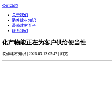
公司动态
关于我们
装修建材知识
装修建材百科
联系我们
化产物能正在为客户供给便当性
装修建材知识 | 2026-03-13 05:47 | 浏览