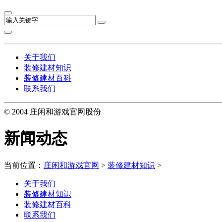
关于我们
装修建材知识
装修建材百科
联系我们
© 2004 庄闲和游戏官网股份
新闻动态
当前位置：
庄闲和游戏官网
>
装修建材知识
>
关于我们
装修建材知识
装修建材百科
联系我们