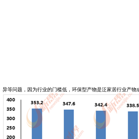
异等问题，因为行业的门槛低，环保型产物是泛家居行业产物