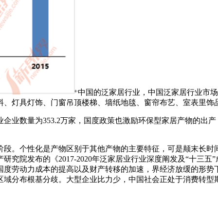
中国的泛家居行业，中国泛家居行业市场需
料、灯具灯饰、门窗吊顶楼梯、墙纸地毯、窗帘布艺、室表里饰
业数量为353.2万家，国度政策也激励环保型家居产物的出产
段。个性化是产物区别于其他产物的主要特征，可是颠末长时间
发布的《2017-2020年泛家居业行业深度阐发及“十三五”成
国度劳动力成本的提高以及财产转移的加速，界经济放缓的形势
区域分布根基分歧。大型企业比力少，中国社会正处于消费转型