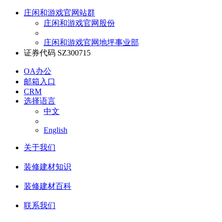
庄闲和游戏官网站群
庄闲和游戏官网股份
庄闲和游戏官网地坪事业部
证券代码 SZ300715
OA办公
邮箱入口
CRM
选择语言
中文
English
关于我们
装修建材知识
装修建材百科
联系我们