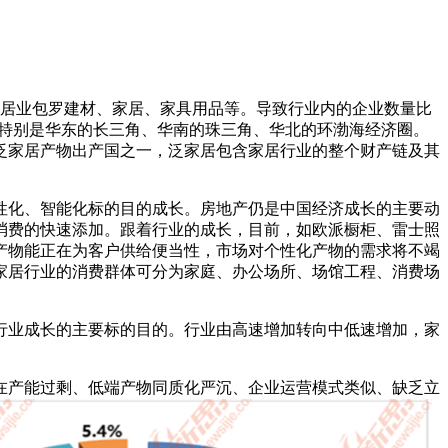
居业包罗建材、家居、家具用品等。导致行业内的企业数量比
来，特别是华东的长三角、华南的珠三角、华北的环渤海经济圈。
泛家居产物出产国之一，泛家居包含家居行业的整个财产链及其
性化、智能化标的目的成长。房地产仍是中国经济成长的主要动
消费的快速添加。跟着行业的成长，目前，如欧派橱柜、雷士照
产物能正在为客户供给便当性，市场对个性化产物的需求将不竭
家居行业的消费群体可分为家庭、办公场所、场馆工程、消费场
业成长的主要标的目的。行业由高速增加转向中低速增加，家
产能过剩、低端产物同质化严沉、企业运营模式类似、缺乏立