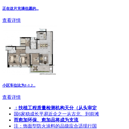
正在这片充满但愿的...
查看详情
小区车位比为1:1.2
...
查看详情
：扶植工程质量检测机构天分（从头审定
国6家稳成长平易近企之一从古北、到前滩
而愈加环保、愈加品将成为支流
注：饰面型防火涂料的品级应合适现行国