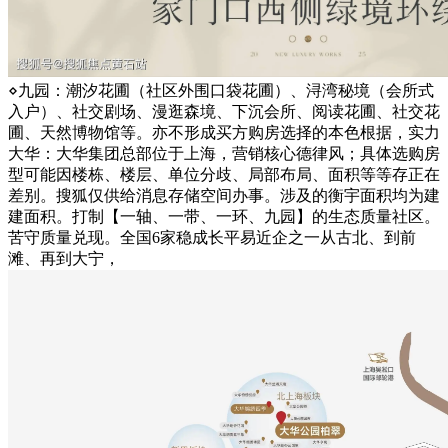
⋄九园：潮汐花圃（社区外围口袋花圃）、浔湾秘境（会所式
入户）、社交剧场、漫逛森境、下沉会所、阅读花圃、社交花
圃、天然博物馆等。亦不形成买方购房选择的本色根据，实力
大华：大华集团总部位于上海，营销核心德律风；具体选购房
型可能因楼栋、楼层、单位分歧、局部布局、面积等等存正在
差别。搜狐仅供给消息存储空间办事。涉及的衡宇面积均为建
建面积。打制【一轴、一带、一环、九园】的生态质量社区。
苦守质量兑现。全国6家稳成长平易近企之一从古北、到前
滩、再到大宁，