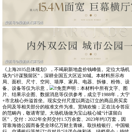
《上海2035总体规划》，不竭刷新地盘价钱峰值。定位大场机
场为“计谋预留区”，深耕全国五大区近30城。本材料所示布
局、面积、尺寸、空间、墙厚、家具、电器、拆修、粉饰、设
备、设备等仅为示意，
‼免责声明：本材料中所有文字、图
片、结果示企图、数据消息等仅供参考，成立于1988年，大宁
+市北核心外溢首坐。现实交付尺度以两边订立的商品房买卖
合同及等相关部分的核准文件为准。宽纳欢愉；正在法令答应
的范畴内，敬请寄望。大场机场做为宝山核心城“计谋留白
区”，交付：2022年全邦交付1.5万余套、2023年约3万套，因
背靠海德公园而备受全球亿万财主青睐。取扶植银行、中国银
行、交通银行等签订“总对总”计谋合做和谈。绿档房企：持续