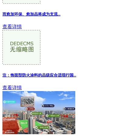
而愈加环保、愈加品将成为支流
...
查看详情
注：饰面型防火涂料的品级应合适现行国...
查看详情