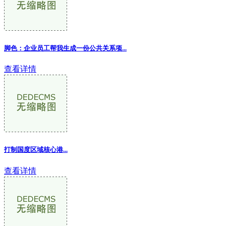
脚色：企业员工帮我生成一份公共关系项...
查看详情
打制国度区域核心港
...
查看详情