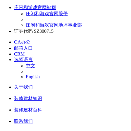
庄闲和游戏官网站群
庄闲和游戏官网股份
庄闲和游戏官网地坪事业部
证券代码 SZ300715
OA办公
邮箱入口
CRM
选择语言
中文
English
关于我们
装修建材知识
装修建材百科
联系我们